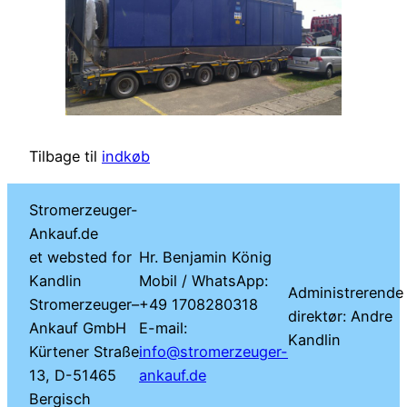
Tilbage til
indkøb
Stromerzeuger-
Ankauf.de
et websted for
Hr. Benjamin König
Kandlin
Mobil / WhatsApp:
Administrerende
Stromerzeuger–
+49 1708280318
direktør: Andre
Ankauf GmbH
E-mail:
Kandlin
Kürtener Straße
info@stromerzeuger-
13, D-51465
ankauf.de
Bergisch