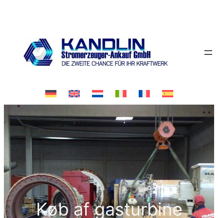
Spring
til
indhold
Køb af gasturbine