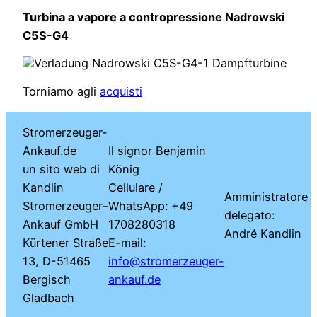
Turbina a vapore a contropressione Nadrowski
C5S-G4
Torniamo agli
acquisti
Stromerzeuger-
Ankauf.de
Il signor Benjamin
un sito web di
König
Kandlin
Cellulare /
Amministratore
Stromerzeuger–
WhatsApp: +49
delegato:
Ankauf GmbH
1708280318
André Kandlin
Kürtener Straße
E-mail:
13, D-51465
info@stromerzeuger-
Bergisch
ankauf.de
Gladbach